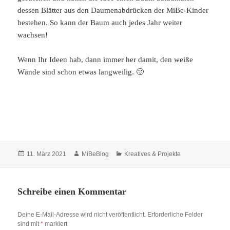
dessen Blätter aus den Daumenabdrücken der MiBe-Kinder
bestehen. So kann der Baum auch jedes Jahr weiter
wachsen!
Wenn Ihr Ideen hab, dann immer her damit, den weiße
Wände sind schon etwas langweilig. 🙂
Veröffentlicht
Autor
Kategorien
11. März 2021
MiBeBlog
Kreatives & Projekte
am
Schreibe einen Kommentar
Deine E-Mail-Adresse wird nicht veröffentlicht.
Erforderliche Felder
sind mit
*
markiert