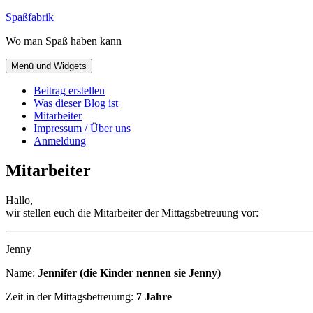
Zum
Spaßfabrik
Inhalt
Wo man Spaß haben kann
springen
Menü und Widgets
Beitrag erstellen
Was dieser Blog ist
Mitarbeiter
Impressum / Über uns
Anmeldung
Mitarbeiter
Hallo,
wir stellen euch die Mitarbeiter der Mittagsbetreuung vor:
Jenny
Name:
Jennifer (die Kinder nennen sie Jenny)
Zeit in der Mittagsbetreuung:
7 Jahre