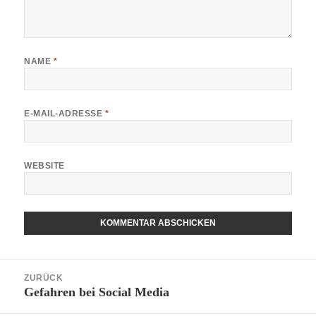
NAME
*
E-MAIL-ADRESSE
*
WEBSITE
Beitragsnavigation
ZURÜCK
Gefahren bei Social Media
Vorheriger
Beitrag: