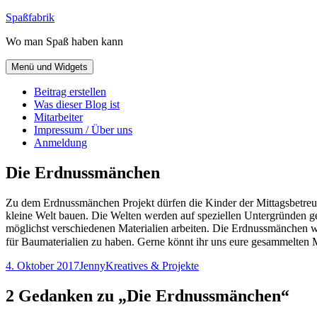
Zum
Spaßfabrik
Inhalt
Wo man Spaß haben kann
springen
Menü und Widgets
Beitrag erstellen
Was dieser Blog ist
Mitarbeiter
Impressum / Über uns
Anmeldung
Die Erdnussmänchen
Zu dem Erdnussmänchen Projekt dürfen die Kinder der Mittagsbetreu
kleine Welt bauen. Die Welten werden auf speziellen Untergründen geb
möglichst verschiedenen Materialien arbeiten. Die Erdnussmänchen we
für Baumaterialien zu haben. Gerne könnt ihr uns eure gesammelten 
Veröffentlicht
Autor
Kategorien
4. Oktober 2017
Jenny
Kreatives & Projekte
am
2 Gedanken zu „Die Erdnussmänchen“